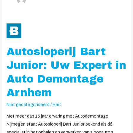
Autosloperij
Bart
Junior:
Autosloperij Bart
Uw
Expert
Junior: Uw Expert in
in
Auto
Auto Demontage
Demontage
Arnhem
Arnhem
Niet gecategoriseerd
/
Bart
Met meer dan 15 jaar ervaring met Autodemontage
Nijmegen staat Autosloperij Bart Junior bekend als dé
specialist in het ophalen en verwerken van sloopauto’s