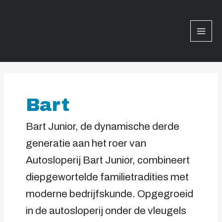
Ga
Mai
naar
Men
de
inhoud
Bart
Bart Junior, de dynamische derde
generatie aan het roer van
Autosloperij Bart Junior, combineert
diepgewortelde familietradities met
moderne bedrijfskunde. Opgegroeid
in de autosloperij onder de vleugels