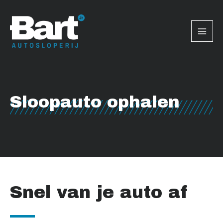
Ga
Mai
naar
Men
de
inhoud
Sloopauto ophalen
Snel van je auto af