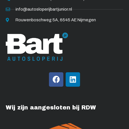
info@autosloperijbartjunior.nl
Rouwenboschweg 5A, 6545 AE Nijmegen
F
L
a
i
c
n
e
k
b
e
Wij zijn aangesloten bij RDW
o
d
o
i
k
n