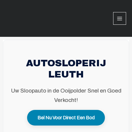
Ga
Mai
naar
Men
de
inhoud
AUTOSLOPERIJ
LEUTH
Uw Sloopauto in de Ooijpolder Snel en Goed
Verkocht!
Bel Nu Voor Direct Een Bod