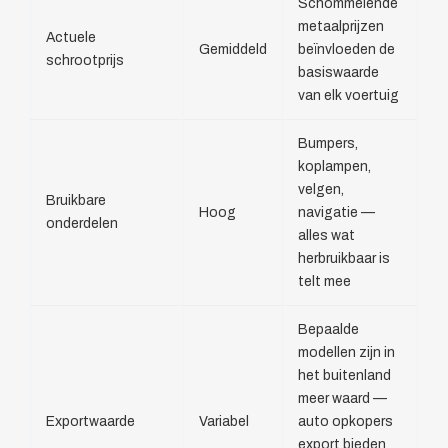
Schommelende
metaalprijzen
Actuele
Gemiddeld
beïnvloeden de
schrootprijs
basiswaarde
van elk voertuig
Bumpers,
koplampen,
velgen,
Bruikbare
Hoog
navigatie —
onderdelen
alles wat
herbruikbaar is
telt mee
Bepaalde
modellen zijn in
het buitenland
meer waard —
Exportwaarde
Variabel
auto opkopers
export bieden