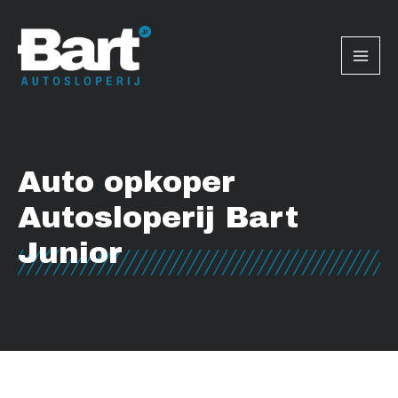
Ga
Mai
naar
Men
de
inhoud
Auto opkoper
Autosloperij Bart
Junior