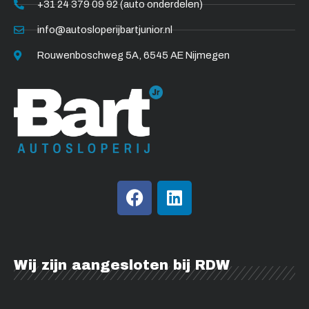
+31 24 379 09 92 (auto onderdelen)
info@autosloperijbartjunior.nl
Rouwenboschweg 5A, 6545 AE Nijmegen
F
L
a
i
c
n
e
k
b
e
Wij zijn aangesloten bij RDW
o
d
o
i