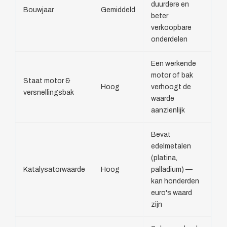
duurdere en
Bouwjaar
Gemiddeld
beter
verkoopbare
onderdelen
Een werkende
motor of bak
Staat motor &
Hoog
verhoogt de
versnellingsbak
waarde
aanzienlijk
Bevat
edelmetalen
(platina,
Katalysatorwaarde
Hoog
palladium) —
kan honderden
euro's waard
zijn